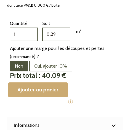
dont taxe PMCB
0.000
€
/
Boîte
Quantité
Soit
m²
Ajouter une marge pour les découpes et pertes
(
) ?
recommandé
Non
Oui, ajouter 10%
Prix total : 40,09 €
Ajouter au panier
quantité
de
Carrelage
véritable
Informations
Terre