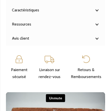
cuite
Caractéristiques
ECOLOGICA
BIO
Ressources
Traitée
6X30
cm
Avis client
Paiement
Livraison sur
Retours &
sécurisé
rendez-vous
Remboursements