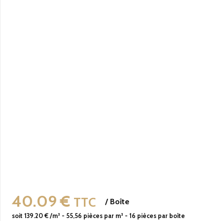
40.09
€
TTC
/
Boîte
soit
139.20
€ /m²
-
55,56
pièces par m²
-
16
pièces par boîte