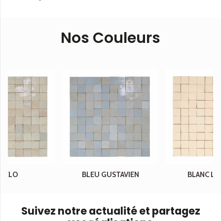
Nos Couleurs
CIELO
BLEU GUSTAVIEN
BLANC LA
Suivez notre actualité et partagez