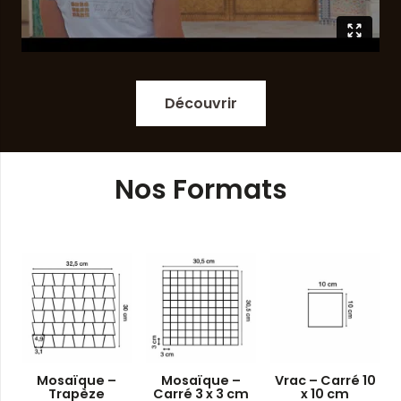
Découvrir
Nos Formats
saïque –
Mosaïque –
Vrac – Carré 10
Vrac – B
Trapèze
Carré 3 x 3 cm
x 10 cm