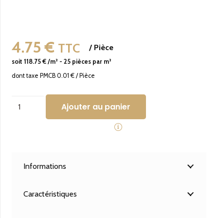
4.75
€
TTC
/
Pièce
soit
118.75
€ /m²
-
25
pièces par m²
dont taxe PMCB
0.01
€
/
Pièce
quantité
Ajouter au panier
de
Veritable
Carreau
Ciment
Informations
Traditionnel
-
Caractéristiques
20x20x1.6
-